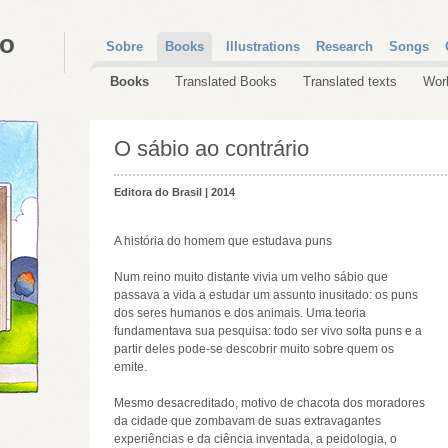
do
Sobre
Books
Illustrations
Research
Songs
Books
Translated Books
Translated texts
Wor
O sábio ao contrário
Editora do Brasil | 2014
A história do homem que estudava puns
Num reino muito distante vivia um velho sábio que
passava a vida a estudar um assunto inusitado: os puns
dos seres humanos e dos animais. Uma teoria
fundamentava sua pesquisa: todo ser vivo solta puns e a
partir deles pode-se descobrir muito sobre quem os
emite.
Mesmo desacreditado, motivo de chacota dos moradores
da cidade que zombavam de suas extravagantes
experiências e da ciência inventada, a peidologia, o