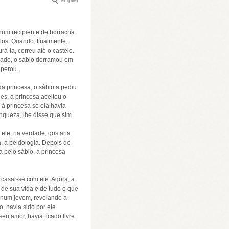
num recipiente de borracha
los. Quando, finalmente,
á-la, correu até o castelo.
rmado, o sábio derramou em
uperou.
a princesa, o sábio a pediu
es, a princesa aceitou o
 à princesa se ela havia
nqueza, lhe disse que sim.
ele, na verdade, gostaria
a, a peidologia. Depois de
a pelo sábio, a princesa
 casar-se com ele. Agora, a
 de sua vida e de tudo o que
 num jovem, revelando à
o, havia sido por ele
eu amor, havia ficado livre