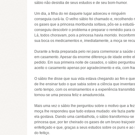
sábio não desistia de seus estudos e de seu bom-humor.
Um dia, a filha do rei daquele lugar adoeceu e ninguém
conseguia curá-la. O velho sábio foi chamado e, recolhendo 
os gases que a princesa moribunda soltava, pôs-se a estudá-
conseguiu descobrir o problema e preparar o remédio para cur
Lá, todos choravam, pois a princesa havia morrido. Inconfo
sua boca os medicamentos e, imediatamente, a moça se rec
Durante a festa preparada pelo rei para comemorar a saúde d
em casamento. Apesar da enorme diferença de idade entre el
pedido. Em sua primeira noite de casados, o sábio perguntou
aceito o casamento apenas por agradecimento e ela, com fra
O sábio lhe disse que sua vida estava chegando ao fim e que 
de lhe ensinar tudo o que sabia sobre a ciência que inventar
certo tempo, com os ensinamentos e a experiência transmitid
tornou-se uma pessoa feliz e amadurecida.
Mais uma vez o sábio lhe perguntou sobre o motivo que a fez
moça lhe respondeu que tudo estava mudado: ele fazia parte
ela gostava. Dando uma cambalhota, o sábio transformou-se
princesa que, por ter cheirado os gases de um bruxo traiçoeir
enfeitiçado e que, graças a seus estudos sobre os puns e ao s
do feitiço.