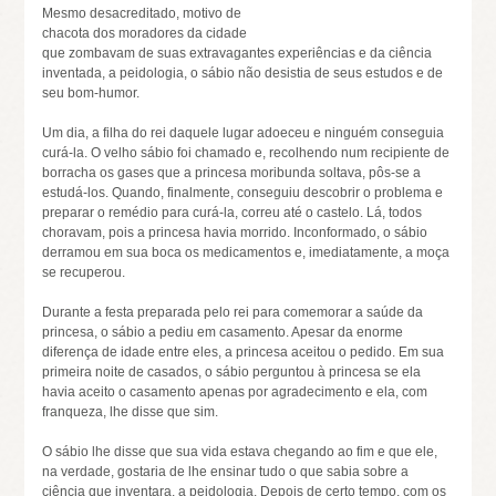
Mesmo desacreditado, motivo de
chacota dos moradores da cidade
que zombavam de suas extravagantes experiências e da ciência
inventada, a peidologia, o sábio não desistia de seus estudos e de
seu bom-humor.
Um dia, a filha do rei daquele lugar adoeceu e ninguém conseguia
curá-la. O velho sábio foi chamado e, recolhendo num recipiente de
borracha os gases que a princesa moribunda soltava, pôs-se a
estudá-los. Quando, finalmente, conseguiu descobrir o problema e
preparar o remédio para curá-la, correu até o castelo. Lá, todos
choravam, pois a princesa havia morrido. Inconformado, o sábio
derramou em sua boca os medicamentos e, imediatamente, a moça
se recuperou.
Durante a festa preparada pelo rei para comemorar a saúde da
princesa, o sábio a pediu em casamento. Apesar da enorme
diferença de idade entre eles, a princesa aceitou o pedido. Em sua
primeira noite de casados, o sábio perguntou à princesa se ela
havia aceito o casamento apenas por agradecimento e ela, com
franqueza, lhe disse que sim.
O sábio lhe disse que sua vida estava chegando ao fim e que ele,
na verdade, gostaria de lhe ensinar tudo o que sabia sobre a
ciência que inventara, a peidologia. Depois de certo tempo, com os