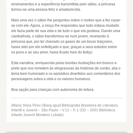
ensinamentos e a experiência transmitida pelo sábio, a princesa
tornou-se uma pessoa feliz e amadurecida.
Mais uma vez o sábio lhe perguntou sobre o motivo que a fez casar-
se com ele. Agora, a moça lhe respondeu que tudo estava mudado:
ele fazia parte de sua vida e de tudo o que ela gostava. Dando uma
cambalhota, o sábio transformou-se num jovem, revelando à
princesa que, por ter cheirado os gases de um bruxo traiçoeiro,
havia sido por ele enfeitiçado e que, graças a seus estudos sobre
os puns e ao seu amor, havia ficado livre do feitiço.
Esta narrativa, enriquecida pelas bonitas ilustrações em branco e
preto que nos remetem às xilogravuras da histórias de cordel, alia o
tema bem humorado e os episódios divertidos aos comentários dos
personagens sobra a vida e os valores humanos.
Boa opção para crianças com autonomia de leitura.
(Maria Silvia Pires Oberg apud Bibliografia Brasileira de Literatura
Infantil e Juvenil – São Paulo – V.12 – P. 1-332 – 2001 Biblioteca
Infanto-Juvenil Monteiro Lobato)