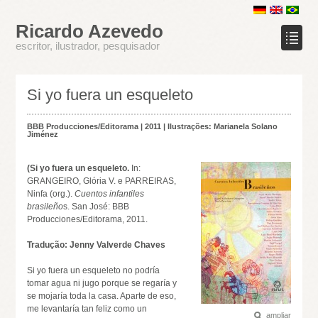
Ricardo Azevedo
escritor, ilustrador, pesquisador
Si yo fuera un esqueleto
BBB Producciones/Editorama | 2011 | Ilustrações: Marianela Solano
Jiménez
(Si yo fuera un esqueleto.
In:
GRANGEIRO, Glória V. e PARREIRAS,
Ninfa (org.).
Cuentos infantiles
brasileño
s. San José: BBB
Producciones/Editorama, 2011.
Tradução: Jenny Valverde Chaves
Si yo fuera un esqueleto no podría
tomar agua ni jugo porque se regaría y
se mojaría toda la casa. Aparte de eso,
me levantaría tan feliz como un
ampliar