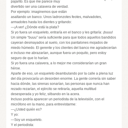
pajarito. Es que me parece muy
divertido ser una calavera de verdad.
Por ejemplo: imaginemos que están
asaltando un banco. Unos ladronzotes feotes, malvadotes,
armadotes hasta los dientes y gritando:
—¡A ver! ¿Dónde está la plata?
Si yo fuera un esqueleto, entraría en el banco y les gritaría: ¡buuu!
Un simple “buuu” sería suficiente para que todos aquellos bandidos
cayeran desmayados al suelo, con los pantalones mojados de
miedo húmedo. El gerente y los clientes del banco me agradecerían
e incluso me abrazarían, aunque fuera un poquito, pero estoy
seguro de que lo harían.
Si yo fuera una calavera, a lo mejor me considerarían un gran
héroe.
Aparte de eso, un esqueleto deambulando por la calle a plena luz
del día provocaría un desorden enorme. La gente correría sin saber
hacia dónde, las sirenas sonarían, las personas que nunca han
rezado rezarían, el ejército se retiraría, aquella multitud
desesperada y yo feliz, silbando en la acera.
Incluso podría aparecer un periodista de la televisión, con el
micrófono en la mano, para entrevistarme:
—¿Usted quién es?
Y yo:
—Soy un esqueleto.
Y el periodista: