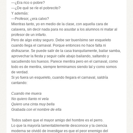
—¿Era rico o pobre?
—¿De qué se ríe el pobrecito?
Y además:
—Profesor, ¿era calvo?
Mientras tanto, yo en medio de la clase, con aquella cara de
calavera, sin decir nada para no asustar a los alumnos ni matar al
profesor de un infarto.
Pero de algo estoy seguro. Debe ser buenísimo ser esqueleto
cuando llega el carnaval. Porque entonces no hace falta ni
disfrazarse. Se puede salir de la casa tranquilamente, bailar samba,
aprovechar la fiesta y seguir calle abajo bailando, saltando y
sacudiendo los huesos. Parece mentira pero en el carnaval, como
todo es de mentira, siempre terminamos siendo tal y como somos
de verdad.
Si yo fuera un esqueleto, cuando llegara el carnaval, saldría
cantando:
Cuando me muera
No quiero llanto ni vela
Quiero una cinta muy bella
Grabada con el nombre de ella
Todos saben que el mayor amigo del hombre es el perro.
Lo que la mayoría lamentablemente desconoce y la ciencia
moderna se olvidó de investigar es que el peor enemigo del