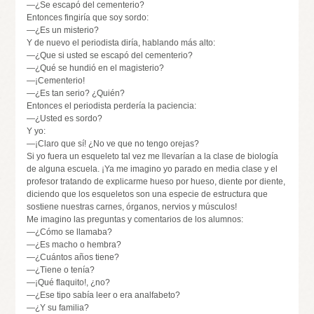
—¿Se escapó del cementerio?
Entonces fingiría que soy sordo:
—¿Es un misterio?
Y de nuevo el periodista diría, hablando más alto:
—¿Que si usted se escapó del cementerio?
—¿Qué se hundió en el magisterio?
—¡Cementerio!
—¿Es tan serio? ¿Quién?
Entonces el periodista perdería la paciencia:
—¿Usted es sordo?
Y yo:
—¡Claro que sí! ¿No ve que no tengo orejas?
Si yo fuera un esqueleto tal vez me llevarían a la clase de biología
de alguna escuela. ¡Ya me imagino yo parado en media clase y el
profesor tratando de explicarme hueso por hueso, diente por diente,
diciendo que los esqueletos son una especie de estructura que
sostiene nuestras carnes, órganos, nervios y músculos!
Me imagino las preguntas y comentarios de los alumnos:
—¿Cómo se llamaba?
—¿Es macho o hembra?
—¿Cuántos años tiene?
—¿Tiene o tenía?
—¡Qué flaquito!, ¿no?
—¿Ese tipo sabía leer o era analfabeto?
—¿Y su familia?