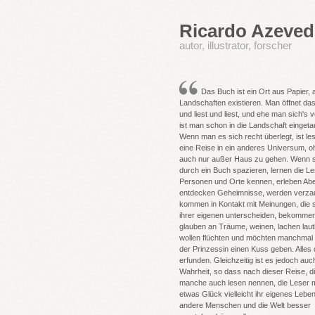
Ricardo Azeve
autor, illustrator, forscher
Das Buch ist ein Ort aus Papier,
Landschaften existieren. Man öffnet da
und liest und liest, und ehe man sich's v
ist man schon in die Landschaft eingeta
Wenn man es sich recht überlegt, ist le
eine Reise in ein anderes Universum, o
auch nur außer Haus zu gehen. Wenn s
durch ein Buch spazieren, lernen die Le
Personen und Orte kennen, erleben Abe
entdecken Geheimnisse, werden verzau
kommen in Kontakt mit Meinungen, die 
ihrer eigenen unterscheiden, bekommen
glauben an Träume, weinen, lachen laut
wollen flüchten und möchten manchmal
der Prinzessin einen Kuss geben. Alles 
erfunden. Gleichzeitig ist es jedoch auc
Wahrheit, so dass nach dieser Reise, d
manche auch lesen nennen, die Leser m
etwas Glück vielleicht ihr eigenes Leben
andere Menschen und die Welt besser